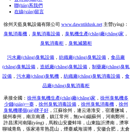
聯(lián)系我們
在線(xiàn)留言
徐州天藍臭氧設備有限公司
www.dawntildusk.net
主營(yíng)
：
臭氧消毒機
，
臭氧消毒設備
，
臭氧機生產(chǎn)廠(chǎng)家
，
臭氧消毒柜
，
臭氧滅菌柜
污水廠(chǎng)臭氧設備
，
紡織廠(chǎng)臭氧設備
，
食品廠
(chǎng)臭氧設備
，
造紙廠(chǎng)臭氧設備
，
制藥廠(chǎng)臭氧
設備
，
污水廠(chǎng)臭氧機
，
紡織廠(chǎng)臭氧消毒設備
，
食
品廠(chǎng)臭氧消毒柜
承接全國：
徐州臭氧機生產(chǎn)廠(chǎng)家
，
徐州臭氧機多
少錢(qián)一臺
，
徐州臭氧消毒設備
，
徐州臭氧消毒機
，
徐州
臭氧機哪個(gè)牌子好
，
江蘇徐州
，
連云港淮安
，
宿遷鹽城
，
揚州泰州
，
南京南通
，
鎮江常州
，
無(wú)錫蘇州
，
河南鄭州
，
許昌漯河南陽(yáng)
，
馬鞍山安慶蚌埠
，
山東臨沂濟南
，
濟寧
聊城青島
，
張家港常熟昆山
，
煙臺威海淄博
，
安徽合肥
，
太倉