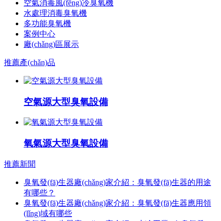
空氣消毒風(fēng)冷臭氧機
水處理消毒臭氧機
多功能臭氧機
案例中心
廠(chǎng)區展示
推薦產(chǎn)品
空氣源大型臭氧設備
氧氣源大型臭氧設備
推薦新聞
臭氧發(fā)生器廠(chǎng)家介紹：臭氧發(fā)生器的用途
有哪些？
臭氧發(fā)生器廠(chǎng)家介紹：臭氧發(fā)生器應用領
(lǐng)域有哪些