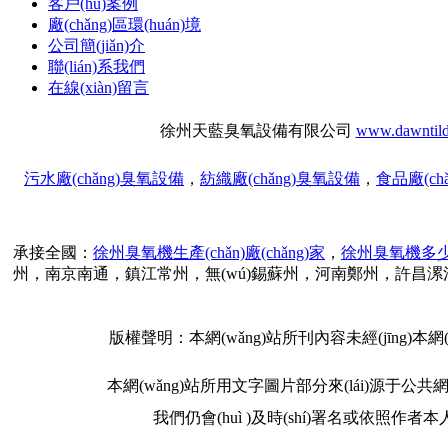
客戶(hù)案例
廠(chǎng)區環(huán)境
公司簡(jiǎn)介
聯(lián)系我們
在線(xiàn)留言
徐州天藍臭氧設備有限公司
www.dawntild
污水廠(chǎng)臭氧設備
，
紡織廠(chǎng)臭氧設備
，
食品廠(ch
承接全國：
徐州臭氧機生產(chǎn)廠(chǎng)家
，
徐州臭氧機多少錢
州
，
南京南通
，
鎮江常州
，
無(wú)錫蘇州
，
河南鄭州
，
許昌漯河
版權聲明：本網(wǎng)站所刊內容未經(jīng)本網(
本網(wǎng)站所用文字圖片部分來(lái)源于公共網(w
我們仍會(huì )及時(shí)署名或依照作者本人意愿