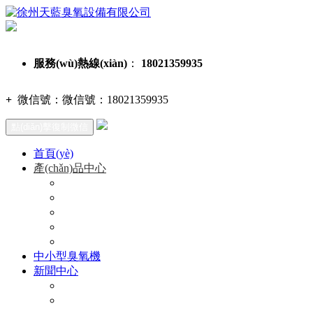
服務(wù)熱線(xiàn)
：
18021359935
+
微信號：
微信號：18021359935
點(diǎn)擊復制微信
首頁(yè)
產(chǎn)品中心
大型臭氧設備
中小型臭氧機
空氣消毒風(fēng)冷臭氧機
水處理消毒臭氧機
多功能臭氧機
中小型臭氧機
新聞中心
公司動(dòng)態(tài)
行業(yè)動(dòng)態(tài)