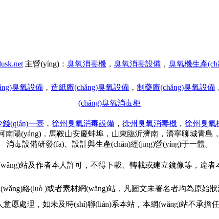
usk.net
主營(yíng)
：
臭氧消毒機
，
臭氧消毒設備
，
臭氧機生產(chǎn
ǎng)臭氧設備
，
造紙廠(chǎng)臭氧設備
，
制藥廠(chǎng)臭氧設備

(chǎng)臭氧消毒柜
(qián)一臺
，
徐州臭氧消毒設備
，
徐州臭氧消毒機
，
徐州臭氧機
南陽(yáng)
，
馬鞍山安慶蚌埠
，
山東臨沂濟南
，
濟寧聊城青島

消毒設備研發(fā)、設計與生產(chǎn)經(jīng)營(yíng)于一體。
wǎng)站及作者本人許可，不得下載、轉載或建立鏡像等，違者
ǎng)絡(luò )或者素材網(wǎng)站，凡圖文未署名者均為原始
處理，如未及時(shí)聯(lián)系本站，本網(wǎng)站不承擔任