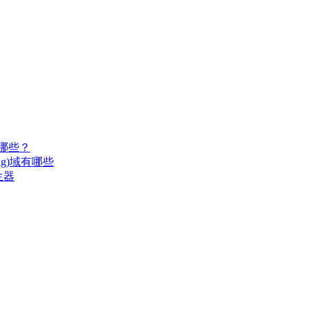
？
ǐng)域有哪些
生器