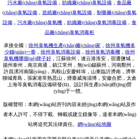
污水廠(chǎng)臭氧設備
，
紡織廠(chǎng)臭氧設備
，
食品廠
(chǎng)臭氧設備
，
造紙廠(chǎng)臭氧設備
，
制藥廠(chǎng)臭氧
設備
，
污水廠(chǎng)臭氧機
，
紡織廠(chǎng)臭氧消毒設備
，
食
品廠(chǎng)臭氧消毒柜
承接全國：
徐州臭氧機生產(chǎn)廠(chǎng)家
，
徐州臭氧機多
少錢(qián)一臺
，
徐州臭氧消毒設備
，
徐州臭氧消毒機
，
徐州
臭氧機哪個(gè)牌子好
，
江蘇徐州
，
連云港淮安
，
宿遷鹽城
，
揚州泰州
，
南京南通
，
鎮江常州
，
無(wú)錫蘇州
，
河南鄭州
，
許昌漯河南陽(yáng)
，
馬鞍山安慶蚌埠
，
山東臨沂濟南
，
濟寧
聊城青島
，
張家港常熟昆山
，
煙臺威海淄博
，
安徽合肥
，
太倉
上海
等臭氧消毒設備研發(fā)、設計與生產(chǎn)經(jīng)營
(yíng)于一體。
版權聲明：本網(wǎng)站所刊內容未經(jīng)本網(wǎng)站及作
者本人許可，不得下載、轉載或建立鏡像等，違者本網(wǎng)
站將追究其法律責任。
網(wǎng)站地圖