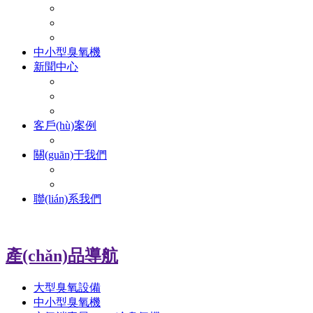
空氣消毒風(fēng)冷臭氧機
水處理消毒臭氧機
多功能臭氧機
中小型臭氧機
新聞中心
公司動(dòng)態(tài)
行業(yè)動(dòng)態(tài)
最新資訊
客戶(hù)案例
廠(chǎng)區展示
關(guān)于我們
企業(yè)文化
榮譽(yù)資質(zhì)
聯(lián)系我們
產(chǎn)品導航
大型臭氧設備
中小型臭氧機