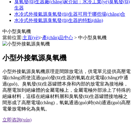
臭氧發(fā)生器廠(chǎng)家介紹：水冷工業(yè)臭氧發(fā)
生器
水冷式外接氣源臭氧發(fā)生器可用于哪些場(chǎng)合
水冷式外接氣源臭氧發(fā)生器的特點(diǎn)
中小型臭氧機
當前位置:
主頁(yè)
>
產(chǎn)品中心
> 中小型臭氧機
小型外接氣源臭氧機
小型外接氣源臭氧機原理是間隙放電法，供電單元提供高壓電
場(chǎng)而使流過(guò)發(fā)生器的氧氣在此電場(chǎng)中通
過(guò)。臭氧發(fā)生器罐體本身和內部的放電室為接地極，
高壓電加到絕緣體的金屬電極上，金屬電極外部涂上了特殊的
絕緣材料，這樣在絕緣材料層和臭氧發(fā)生器罐體接地極之
間形成了高壓電場(chǎng)，氧氣通過(guò)時(shí)通過(guò)高壓
電暈放電轉化為臭氧。
立即咨詢(xún)