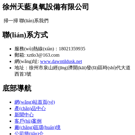
徐州天藍臭氧設備有限公司
掃一掃 聯(lián)系我們
聯(lián)系方式
服務(wù)熱線(xiàn)：18021359935
郵箱: xztlo3@163.com
網(wǎng)址:
www.dawntildusk.net
地址：徐州市泉山經(jīng)濟開(kāi)發(fā)區時(shí)代大道
西首3號
底部導航
網(wǎng)站首頁(yè)
產(chǎn)品中心
新聞中心
客戶(hù)案例
廠(chǎng)區環(huán)境
公司簡(jiǎn)介