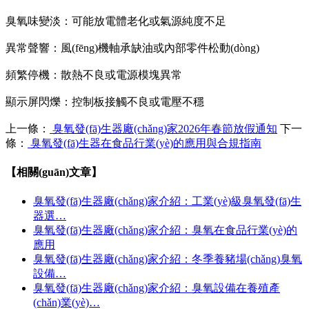
臭氧味變淡：可能放電體老化或氣源純度不足
異常聲響：風(fēng)機軸承缺油或內部零件松動(dòng)
頻繁停機：散熱不良或電源模塊異常
顯示屏閃爍：控制板接觸不良或電壓不穩
上一條：
臭氧發(fā)生器廠(chǎng)家2026年春節放假通知
下一
條：
臭氧發(fā)生器在食品行業(yè)的應用與合規指南
【相關(guān)文章】
臭氧發(fā)生器廠(chǎng)家介紹：工業(yè)級臭氧發(fā)生
器選…
臭氧發(fā)生器廠(chǎng)家介紹：臭氧在食品行業(yè)的
應用
臭氧發(fā)生器廠(chǎng)家介紹：冬季養豬場(chǎng)臭氧
設備…
臭氧發(fā)生器廠(chǎng)家介紹：臭氧設備在養殖產
(chǎn)業(yè)…