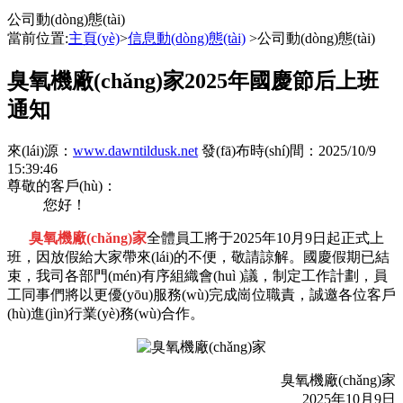
公司動(dòng)態(tài)
當前位置:
主頁(yè)
>
信息動(dòng)態(tài)
>公司動(dòng)態(tài)
臭氧機廠(chǎng)家2025年國慶節后上班
通知
來(lái)源：
www.dawntildusk.net
發(fā)布時(shí)間：2025/10/9
15:39:46
尊敬的客戶(hù)：
您好！
臭氧機廠(chǎng)家
全體員工將于2025年10月9日起正式上
班，因放假給大家帶來(lái)的不便，敬請諒解。國慶假期已結
束，我司各部門(mén)有序組織會(huì )議，制定工作計劃，員
工同事們將以更優(yōu)服務(wù)完成崗位職責，誠邀各位客戶
(hù)進(jìn)行業(yè)務(wù)合作。
臭氧機廠(chǎng)家
2025年10月9日