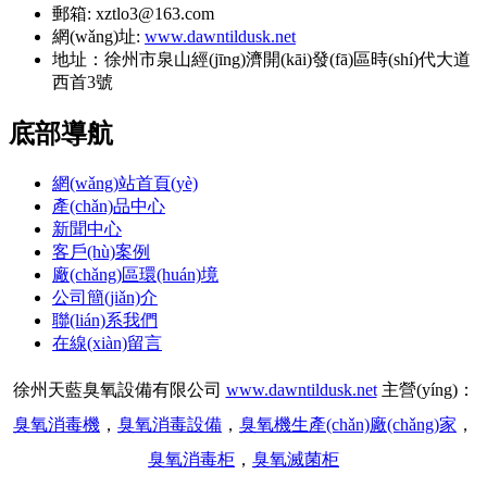
郵箱: xztlo3@163.com
網(wǎng)址:
www.dawntildusk.net
地址：徐州市泉山經(jīng)濟開(kāi)發(fā)區時(shí)代大道
西首3號
底部導航
網(wǎng)站首頁(yè)
產(chǎn)品中心
新聞中心
客戶(hù)案例
廠(chǎng)區環(huán)境
公司簡(jiǎn)介
聯(lián)系我們
在線(xiàn)留言
徐州天藍臭氧設備有限公司
www.dawntildusk.net
主營(yíng)
：
臭氧消毒機
，
臭氧消毒設備
，
臭氧機生產(chǎn)廠(chǎng)家
，
臭氧消毒柜
，
臭氧滅菌柜