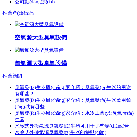
公司動(dòng)態(tài)
推薦產(chǎn)品
空氣源大型臭氧設備
氧氣源大型臭氧設備
推薦新聞
臭氧發(fā)生器廠(chǎng)家介紹：臭氧發(fā)生器的用途
有哪些？
臭氧發(fā)生器廠(chǎng)家介紹：臭氧發(fā)生器應用領
(lǐng)域有哪些
臭氧發(fā)生器廠(chǎng)家介紹：水冷工業(yè)臭氧發(fā)
生器
水冷式外接氣源臭氧發(fā)生器可用于哪些場(chǎng)合
水冷式外接氣源臭氧發(fā)生器的特點(diǎn)